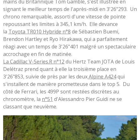
mains du Britannique Tom Gamble, s'est illustrée en
signant le meilleur temps de l'après-midi en 3'26"293. Un
chrono remarquable, assorti d'une vitesse de pointe
repoussant les limites à 345,1 km/h. Elle devance
la
Toyota TR010 Hybride n°8
de Sébastien Buemi,
Brendon Hartley et Ryo Hirakawa, qui a parfaitement
réagi avec un temps de 3'26"401 malgré un spectaculaire
accrochage en fin de matinée.
La Cadillac V-Series.R n°12
du Hertz Team JOTA de Louis
Delétraz prend quant à elle la troisième place en
3'26"853, suivie de près par les deux
Alpine A424
qui
s'installent de manière prometteuse dans le top 5. Du
côté de Ferrari, les 499P sont restées discrètes au
chronomètre, la
n°51
d'Alessandro Pier Guidi ne se
classant que neuvième.