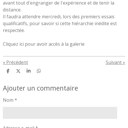
avant tout d'engranger de l'expérience et de tenir la
distance.
Il faudra attendre mercredi, lors des premiers essais
qualificatifs, pour savoir si cette hiérarchie inédite est
respectée.
Cliquez ici pour avoir accès à la galerie
«
Précédent
Suivant
»
P
P
P
P
a
a
a
a
r
r
r
r
Ajouter un commentaire
t
t
t
t
a
a
a
a
g
g
g
g
Nom *
e
e
e
e
r
r
r
r
Adresse e-mail *