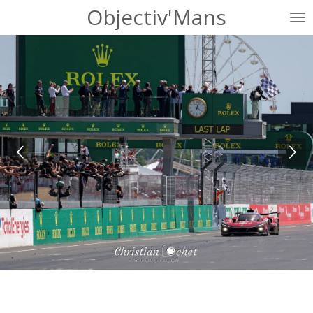
Objectiv'Mans
Passer
au
contenu
principal