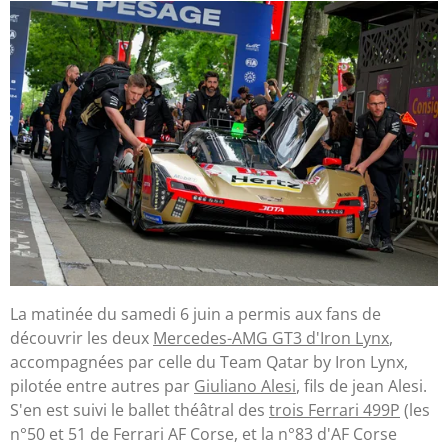
La matinée du samedi 6 juin a permis aux fans de
découvrir les deux
Mercedes-AMG GT3 d'Iron Lynx
,
accompagnées par celle du Team Qatar by Iron Lynx,
pilotée entre autres par
Giuliano Alesi
, fils de jean Alesi.
S'en est suivi le ballet théâtral des
trois Ferrari 499P
(les
n°50 et 51 de Ferrari AF Corse, et la n°83 d'AF Corse