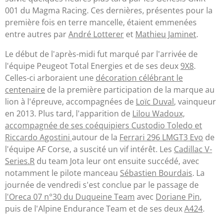
001 du Magma Racing. Ces dernières, présentes pour la
première fois en terre mancelle, étaient emmenées
entre autres par
André Lotterer
et
Mathieu Jaminet
.
Le début de l'après-midi fut marqué par l'arrivée de
l'équipe Peugeot Total Energies et de ses deux
9X8
.
Celles-ci arboraient une
décoration célébrant le
centenaire
de la première participation de la marque au
lion à l'épreuve, accompagnées de
Loïc Duval
, vainqueur
en 2013. Plus tard, l'apparition de
Lilou Wadoux,
accompagnée de ses coéquipiers Custodio Toledo et
Riccardo Agostini
autour de la
Ferrari 296 LMGT3 Evo
de
l'équipe AF Corse, a suscité un vif intérêt. Les
Cadillac V-
Series.R
du team Jota leur ont ensuite succédé, avec
notamment le pilote manceau
Sébastien Bourdais
. La
journée de vendredi s'est conclue par le passage de
l'Oreca 07 n°30 du Duqueine Team
avec
Doriane Pin
,
puis de l'Alpine Endurance Team et de ses deux
A424
.