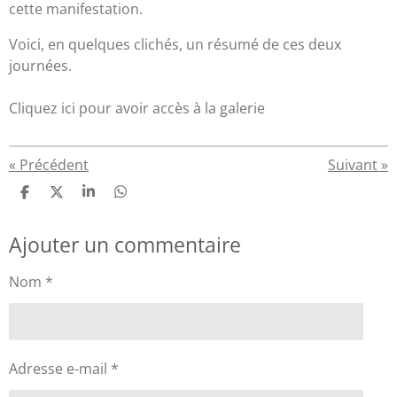
cette manifestation.
Voici, en quelques clichés, un résumé de ces deux
journées.
Cliquez ici pour avoir accès à la galerie
«
Précédent
Suivant
»
P
P
P
P
a
a
a
a
r
r
r
r
Ajouter un commentaire
t
t
t
t
a
a
a
a
g
g
g
g
Nom *
e
e
e
e
r
r
r
r
Adresse e-mail *