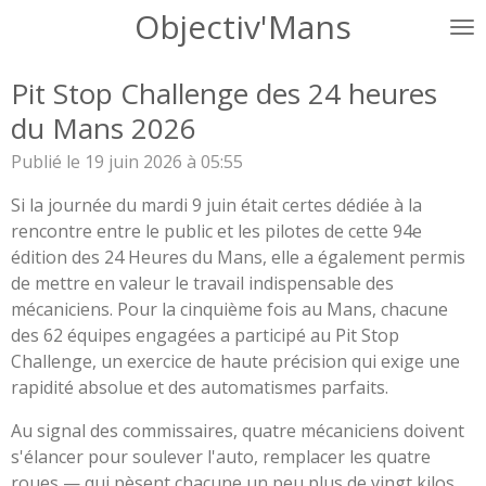
Objectiv'Mans
Passer
au
contenu
Pit Stop Challenge des 24 heures
principal
du Mans 2026
Publié le 19 juin 2026 à 05:55
Si la journée du mardi 9 juin était certes dédiée à la
rencontre entre le public et les pilotes de cette 94e
édition des 24 Heures du Mans, elle a également permis
de mettre en valeur le travail indispensable des
mécaniciens. Pour la cinquième fois au Mans, chacune
des 62 équipes engagées a participé au Pit Stop
Challenge, un exercice de haute précision qui exige une
rapidité absolue et des automatismes parfaits.
Au signal des commissaires, quatre mécaniciens doivent
s'élancer pour soulever l'auto, remplacer les quatre
roues — qui pèsent chacune un peu plus de vingt kilos