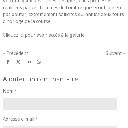
Voici, en quelques clichés, un aperçu des prouesses
réalisées par ces hommes de l'ombre qui seront, à n'en
pas douter, extrêmement sollicités durant les deux tours
d'horloge de la course.
Cliquez ici pour avoir accès à la galerie
«
Précédent
Suivant
»
P
P
P
P
a
a
a
a
r
r
r
r
Ajouter un commentaire
t
t
t
t
a
a
a
a
g
g
g
g
Nom *
e
e
e
e
r
r
r
r
Adresse e-mail *