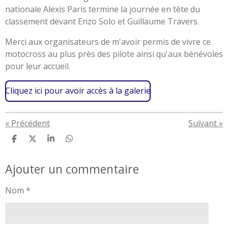
nationale Alexis Paris termine la journée en tête du
classement devant Enzo Solo et Guillaume Travers.
Merci aux organisateurs de m'avoir permis de vivre ce
motocross au plus près des pilote ainsi qu'aux bénévoles
pour leur accueil.
Cliquez ici pour avoir accès à la galerie
«
Précédent
Suivant
»
P
P
P
P
a
a
a
a
r
r
r
r
Ajouter un commentaire
t
t
t
t
a
a
a
a
g
g
g
g
Nom *
e
e
e
e
r
r
r
r