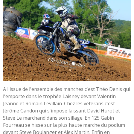
A l'issue de l'ensemble des manches c'est Théo Denis qui
l'emporte dans le trophée Laisney devant Valentin
Jeanne et Romain Levillain. Chez les vétérans c'est
Jérôme Gandon qui s'impose laissant David Hurot et
Steve Le marchand dans son sillage. En 125 Gabin
Fourreau se hisse sur la plus haute marche du podium
devant Steve Boulanger et Alex Martin. Enfin en