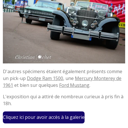
D'autres spécimens étaient également présents comme
un pick-up
Dodge Ram 1500
, une
Mercury Monterey de
1961
et bien sur quelques
Ford Mustang
.
L'exposition qui a attiré de nombreux curieux à pris fin à
18h.
Cliquez ici pour avoir accès à la galerie