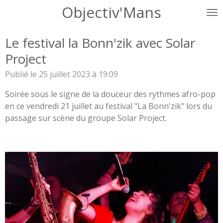
Objectiv'Mans
Passer
au
contenu
Le festival la Bonn'zik avec Solar
principal
Project
Publié le 25 juillet 2023 à 19:09
Soirée sous le signe de la douceur des rythmes afro-pop
en ce vendredi 21 juillet au festival "La Bonn'zik" lors du
passage sur scène du groupe Solar Project.