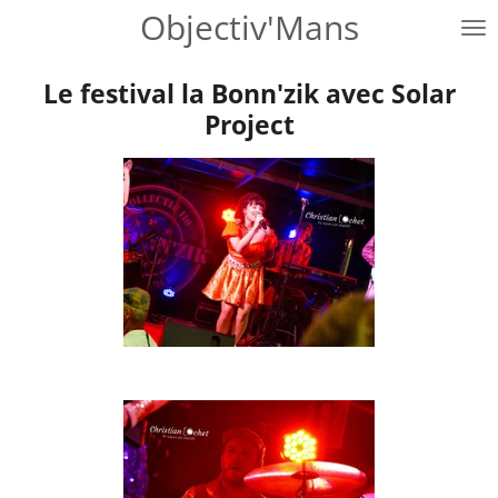
Objectiv'Mans
Passer
au
contenu
Le festival la Bonn'zik avec Solar
principal
Project