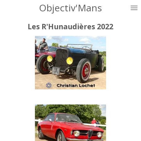
Objectiv'Mans
Passer
au
contenu
Les R'Hunaudières 2022
principal