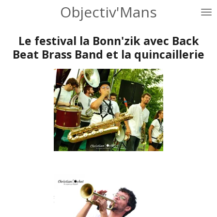
Objectiv'Mans
Passer
au
contenu
Le festival la Bonn'zik avec Back
principal
Beat Brass Band et la quincaillerie