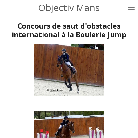
Objectiv'Mans
Passer
au
contenu
Concours de saut d'obstacles
principal
international à la Boulerie Jump