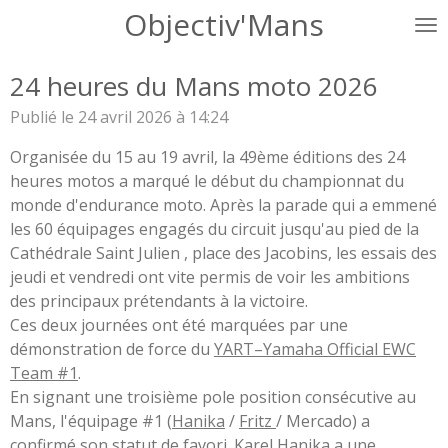
Objectiv'Mans
Passer
au
contenu
24 heures du Mans moto 2026
principal
Publié le 24 avril 2026 à 14:24
Organisée du 15 au 19 avril, la 49ème éditions des 24
heures motos a marqué le début du championnat du
monde d'endurance moto. Après la parade qui a emmené
les 60 équipages engagés du circuit jusqu'au pied de la
Cathédrale Saint Julien , place des Jacobins, les essais des
jeudi et vendredi ont vite permis de voir les ambitions
des principaux prétendants à la victoire.
Ces deux journées ont été marquées par une
démonstration de force du
YART–Yamaha Official EWC
Team #1
.
En signant une troisième pole position consécutive au
Mans, l'équipage #1 (
Hanika
/
Fritz
/ Mercado) a
confirmé son statut de favori. Karel Hanika a une