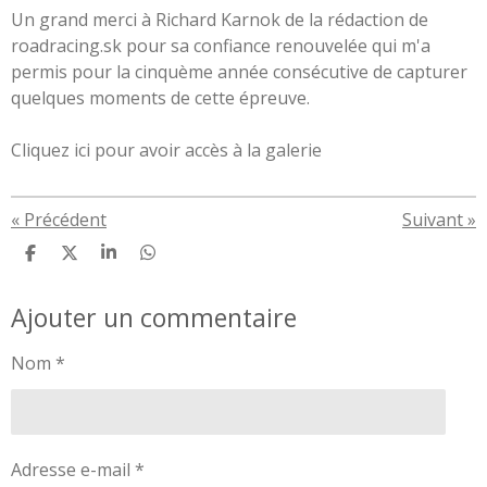
Un grand merci à Richard Karnok de la rédaction de
roadracing.sk pour sa confiance renouvelée qui m'a
permis pour la cinquème année consécutive de capturer
quelques moments de cette épreuve.
Cliquez ici pour avoir accès à la galerie
«
Précédent
Suivant
»
P
P
P
P
a
a
a
a
r
r
r
r
Ajouter un commentaire
t
t
t
t
a
a
a
a
g
g
g
g
Nom *
e
e
e
e
r
r
r
r
Adresse e-mail *