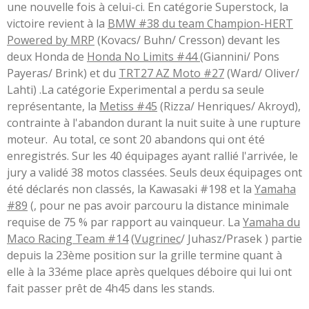
une nouvelle fois à celui-ci. En catégorie Superstock, la
victoire revient à la
BMW #38 du team Champion-HERT
Powered by MRP
(Kovacs/ Buhn/ Cresson) devant les
deux Honda de
Honda No Limits #44
(Giannini/ Pons
Payeras/ Brink) et du
TRT27 AZ Moto #27
(Ward/ Oliver/
Lahti) .La catégorie Experimental a perdu sa seule
représentante, la
Metiss #45
(Rizza/ Henriques/ Akroyd),
contrainte à l'abandon durant la nuit suite à une rupture
moteur. Au total, ce sont 20 abandons qui ont été
enregistrés. Sur les 40 équipages ayant rallié l'arrivée, le
jury a validé 38 motos classées. Seuls deux équipages ont
été déclarés non classés, la Kawasaki #198 et la
Yamaha
#89
(, pour ne pas avoir parcouru la distance minimale
requise de 75 % par rapport au vainqueur. La
Yamaha du
Maco Racing Team #14
(
Vugrinec
/ Juhasz/Prasek ) partie
depuis la 23ème position sur la grille termine quant à
elle à la 33éme place après quelques déboire qui lui ont
fait passer prêt de 4h45 dans les stands.