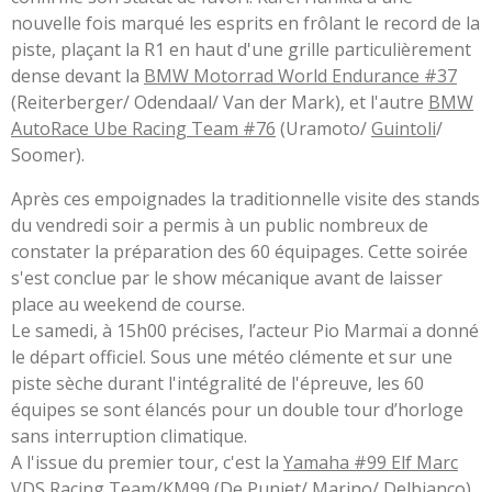
nouvelle fois marqué les esprits en frôlant le record de la
piste, plaçant la R1 en haut d'une grille particulièrement
dense devant la
BMW Motorrad World Endurance #37
(Reiterberger/ Odendaal/ Van der Mark), et l'autre
BMW
AutoRace Ube Racing Team #76
(Uramoto/
Guintoli
/
Soomer).
Après ces empoignades la traditionnelle visite des stands
du vendredi soir a permis à un public nombreux de
constater la préparation des 60 équipages. Cette soirée
s'est conclue par le show mécanique avant de laisser
place au weekend de course.
Le samedi, à 15h00 précises, l’acteur Pio Marmaï a donné
le départ officiel. Sous une météo clémente et sur une
piste sèche durant l'intégralité de l'épreuve, les 60
équipes se sont élancés pour un double tour d’horloge
sans interruption climatique.
A l'issue du premier tour, c'est la
Yamaha #99 Elf Marc
VDS Racing Team/KM99
(De Puniet/ Marino/ Delbianco)