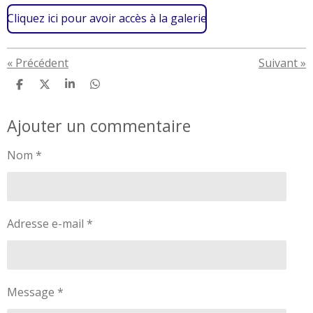
Cliquez ici pour avoir accès à la galerie
«
Précédent
Suivant
»
P
P
P
P
a
a
a
a
r
r
r
r
Ajouter un commentaire
t
t
t
t
a
a
a
a
g
g
g
g
Nom *
e
e
e
e
r
r
r
r
Adresse e-mail *
Message *