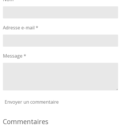
r
r
r
r
Adresse e-mail *
Message *
Envoyer un commentaire
Commentaires