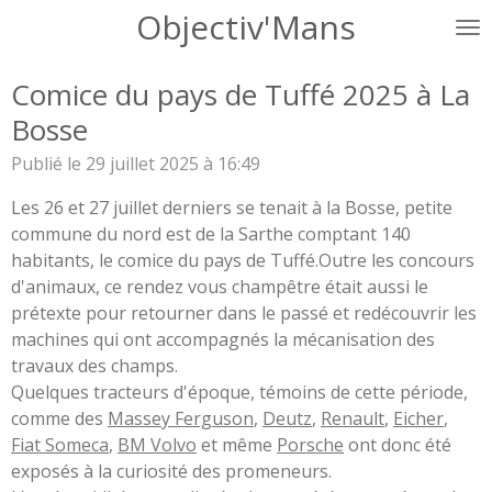
Objectiv'Mans
Passer
au
contenu
Comice du pays de Tuffé 2025 à La
principal
Bosse
Publié le 29 juillet 2025 à 16:49
Les 26 et 27 juillet derniers se tenait à la Bosse, petite
commune du nord est de la Sarthe comptant 140
habitants, le comice du pays de Tuffé.Outre les concours
d'animaux, ce rendez vous champêtre était aussi le
prétexte pour retourner dans le passé et redécouvrir les
machines qui ont accompagnés la mécanisation des
travaux des champs.
Quelques tracteurs d'époque, témoins de cette période,
comme des
Massey Ferguson
,
Deutz
,
Renault
,
Eicher
,
Fiat Someca
,
BM Volvo
et même
Porsche
ont donc été
exposés à la curiosité des promeneurs.