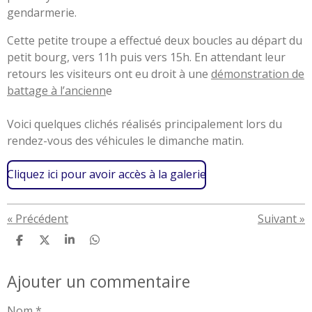
gendarmerie.
Cette petite troupe a effectué deux boucles au départ du
petit bourg, vers 11h puis vers 15h. En attendant leur
retours les visiteurs ont eu droit à une
démonstration de
battage à l’ancienn
e
Voici quelques clichés réalisés principalement lors du
rendez-vous des véhicules le dimanche matin.
Cliquez ici pour avoir accès à la galerie
«
Précédent
Suivant
»
P
P
P
P
a
a
a
a
r
r
r
r
Ajouter un commentaire
t
t
t
t
a
a
a
a
g
g
g
g
Nom *
e
e
e
e