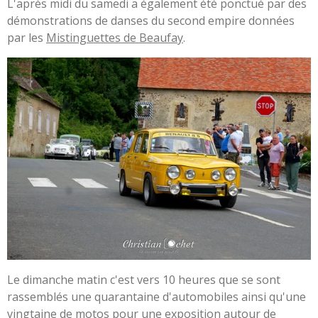
L'après midi du samedi a également été ponctué par des
démonstrations de danses du second empire données
par les
Mistinguettes de Beaufay
.
Le dimanche matin c'est vers 10 heures que se sont
rassemblés une quarantaine d'automobiles ainsi qu'une
vingtaine de motos pour une exposition autour de