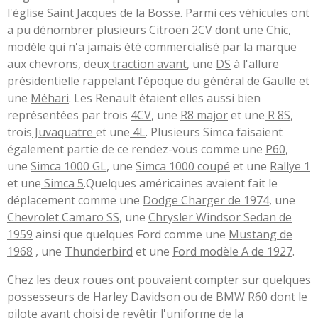
l'église Saint Jacques de la Bosse. Parmi ces véhicules ont
a pu dénombrer plusieurs
Citroën 2CV
dont une
Chic
,
modèle qui n'a jamais été commercialisé par la marque
aux chevrons, deux
traction avant
, une
DS
à l'allure
présidentielle rappelant l'époque du général de Gaulle et
une
Méhari
. Les Renault étaient elles aussi bien
représentées par trois
4CV
, une
R8 major
et une
R 8S
,
trois
Juvaquatre
et une
4L
. Plusieurs Simca faisaient
également partie de ce rendez-vous comme une
P60
,
une
Simca 1000 GL
, une
Simca 1000 coupé
et une
Rallye 1
et une
Simca 5
.Quelques américaines avaient fait le
déplacement comme une
Dodge Charger de 1974
, une
Chevrolet Camaro SS
, une
Chrysler Windsor Sedan de
1959
ainsi que quelques Ford comme une
Mustang de
1968
, une
Thunderbird
et une
Ford modèle A de 1927
.
Chez les deux roues ont pouvaient compter sur quelques
possesseurs de
Harley Davidson
ou de
BMW R60
dont le
pilote ayant choisi de revêtir l'uniforme de la