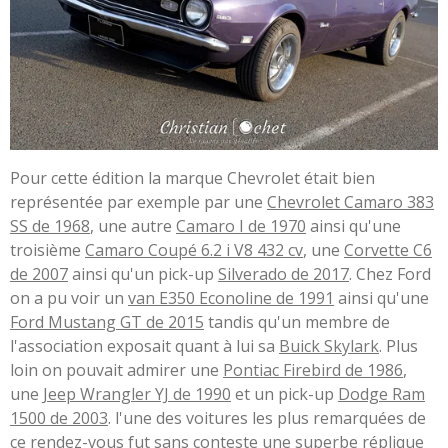
Pour cette édition la marque Chevrolet était bien
représentée par exemple par une
Chevrolet Camaro 383
SS de 1968
, une autre
Camaro I de 1970
ainsi qu'une
troisième
Camaro Coupé 6.2 i V8 432 cv
, une
Corvette C6
de 2007
ainsi qu'un pick-up
Silverado de 2017
. Chez Ford
on a pu voir un
van E350 Econoline de 1991
ainsi qu'une
Ford Mustang GT de 2015
tandis qu'un membre de
l'association exposait quant à lui sa
Buick Skylark
. Plus
loin on pouvait admirer une
Pontiac Firebird de 1986
,
une
Jeep Wrangler YJ de 1990
et un pick-up
Dodge Ram
1500 de 2003
. l'une des voitures les plus remarquées de
ce rendez-vous fut sans conteste une superbe réplique