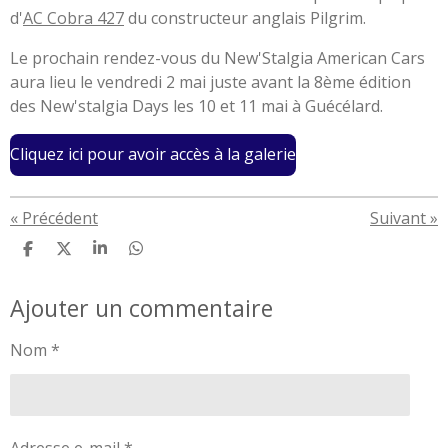
d'
AC Cobra 427
du constructeur anglais Pilgrim.
Le prochain rendez-vous du New'Stalgia American Cars
aura lieu le vendredi 2 mai juste avant la 8ème édition
des New'stalgia Days les 10 et 11 mai à Guécélard.
Cliquez ici pour avoir accès à la galerie
«
Précédent
Suivant
»
P
P
P
P
a
a
a
a
r
r
r
r
Ajouter un commentaire
t
t
t
t
a
a
a
a
g
g
g
g
Nom *
e
e
e
e
r
r
r
r
Adresse e-mail *