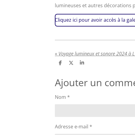
lumineuses et autres décorations po
Cliquez ici pour avoir accès à la gal
«
Voyage lumineux et sonore 2024 à L
P
P
P
a
a
a
r
r
r
Ajouter un comme
t
t
t
a
a
a
g
g
g
e
e
e
Nom *
r
r
r
Adresse e-mail *