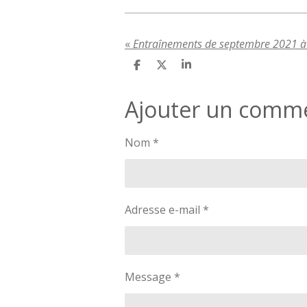
«
Entraînements de septembre 2021 à 
P
P
P
a
a
a
r
r
r
Ajouter un comm
t
t
t
a
a
a
g
g
g
e
e
e
Nom *
r
r
r
Adresse e-mail *
Message *