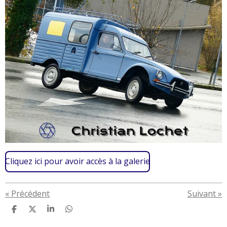
Cliquez ici pour avoir accès à la galerie
«
Précédent
Suivant
»
P
P
P
P
a
a
a
a