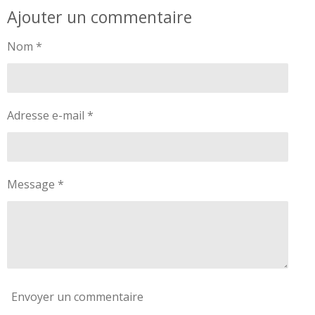
r
r
r
r
Ajouter un commentaire
t
t
t
t
a
a
a
a
g
g
g
g
Nom *
e
e
e
e
r
r
r
r
Adresse e-mail *
Message *
Envoyer un commentaire