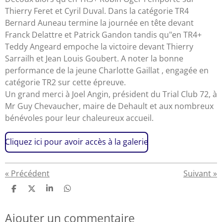
Thierry Feret et Cyril Duval. Dans la catégorie TR4
Bernard Auneau termine la journée en tête devant
Franck Delattre et Patrick Gandon tandis qu"en TR4+
Teddy Angeard empoche la victoire devant Thierry
Sarrailh et Jean Louis Goubert. A noter la bonne
performance de la jeune Charlotte Gaillat , engagée en
catégorie TR2 sur cette épreuve.
Un grand merci à Joel Angin, président du Trial Club 72, à
Mr Guy Chevaucher, maire de Dehault et aux nombreux
bénévoles pour leur chaleureux accueil.
Cliquez ici pour avoir accès à la galerie
«
Précédent
Suivant
»
P
P
P
P
a
a
a
a
r
r
r
r
Ajouter un commentaire
t
t
t
t