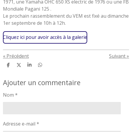
1971, une Yamaha OHC 650 XS electric de 1976 ou une FB
Mondiale Pagani 125 .
Le prochain rassemblement du VEM est fixé au dimanche
1er septembre de 10h à 12h.
Cliquez ici pour avoir accès à la galerie
«
Précédent
Suivant
»
P
P
P
P
a
a
a
a
r
r
r
r
Ajouter un commentaire
t
t
t
t
a
a
a
a
g
g
g
g
Nom *
e
e
e
e
r
r
r
r
Adresse e-mail *