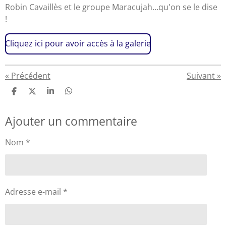
Robin Cavaillès et le groupe Maracujah...qu'on se le dise
!
Cliquez ici pour avoir accès à la galerie
«
Précédent
Suivant
»
P
P
P
P
a
a
a
a
r
r
r
r
Ajouter un commentaire
t
t
t
t
a
a
a
a
g
g
g
g
Nom *
e
e
e
e
r
r
r
r
Adresse e-mail *