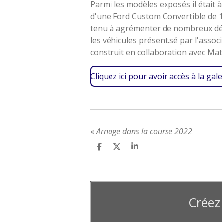
Parmi les modèles exposés il était
d'une Ford Custom Convertible de 1
tenu à agrémenter de nombreux dét
les véhicules présent.sé par l'ass
construit en collaboration avec Mat
Cliquez ici pour avoir accès à la gale
«
Arnage dans la course 2022
P
P
P
a
a
a
r
r
r
t
t
t
a
a
a
g
g
g
e
e
e
Créez 
r
r
r