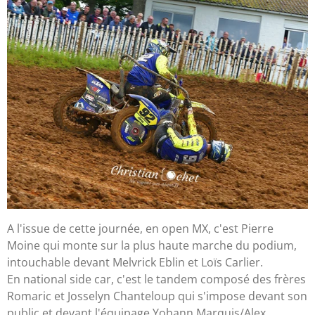
A l'issue de cette journée, en open MX, c'est Pierre
Moine qui monte sur la plus haute marche du podium,
intouchable devant Melvrick Eblin et Loïs Carlier.
En national side car, c'est le tandem composé des frères
Romaric et Josselyn Chanteloup qui s'impose devant son
public et devant l'équipage Yohann Marquis/Alex