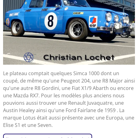
Le plateau comptait quelques Simca 1000 dont un
coupé, de même qu'une Peugeot 204, une R8 Major ainsi
qu'une autre R8 Gordini, une Fiat X1/9 Abarth ou encore
une Mazda RX7. Pour les modèles plus anciens nous
pouvions aussi trouver une Renault Juvaquatre, une
Austin Healey ainsi qu'une Ford Fairlane de 1959 . La
marque Lotus était aussi présente avec une Europa, une
Elise S1 et une Seven.