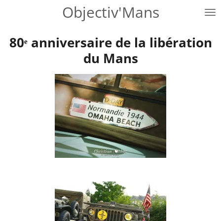
Objectiv'Mans
Passer
au
contenu
80ᵉ anniversaire de la libération
principal
du Mans