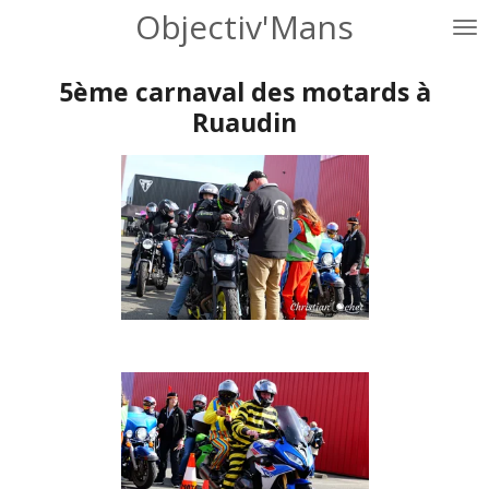
Objectiv'Mans
Passer
au
contenu
5ème carnaval des motards à
principal
Ruaudin