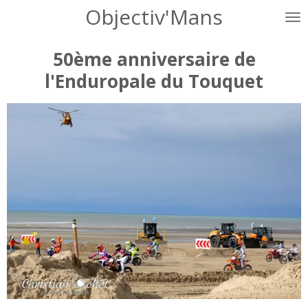
Objectiv'Mans
Passer
au
contenu
50ème anniversaire de
principal
l'Enduropale du Touquet